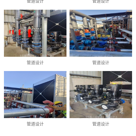
管道设计
管道设计
管道设计
管道设计
管道设计
管道设计