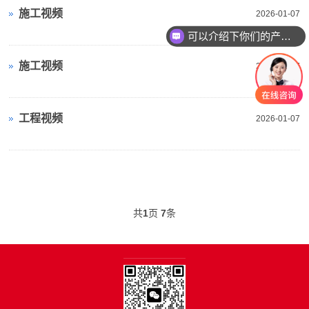
施工视频
2026-01-07
可以介绍下你们的产品么
施工视频
2026-01-07
工程视频
2026-01-07
共
1
页
7
条