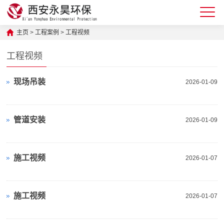
主页
>
工程案例
>
工程视频
工程视频
现场吊装
2026-01-09
管道安装
2026-01-09
施工视频
2026-01-07
施工视频
2026-01-07