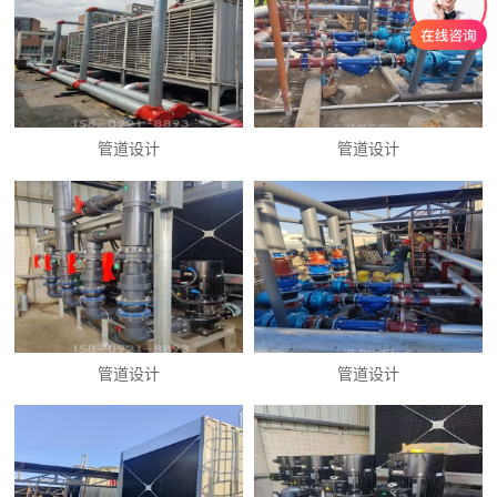
管道设计
管道设计
管道设计
管道设计